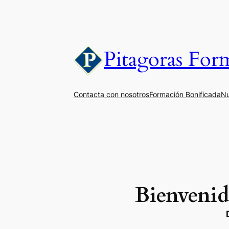
Saltar
al
contenido
Pitagoras For
Contacta con nosotros
Formación Bonificada
Nu
Bienvenid